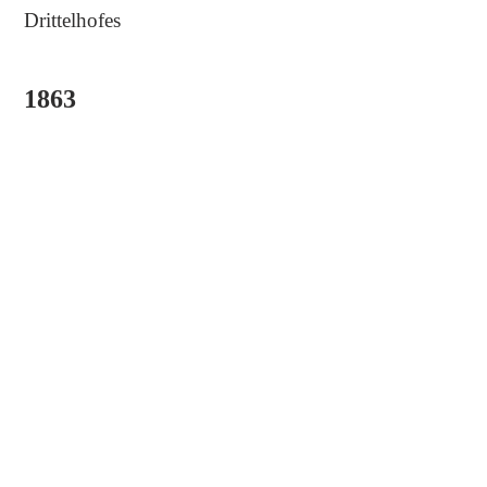
Drittelhofes
1863
Konstantin Franz Justus Freiherr
von Neurath, württembergischer
Staatsminister und
Geheimratspräsident, gelingt es das
gesamte Gut zu erwerben
1951
Ernst Freiherr von Neurath verkauft
das Hofgut Kleinglattbach an
Richard Hehr, Hofgut Steinbachhof
1956